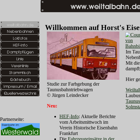
Willkommen auf Horst's Eise
Im Tau
Nebenb
Mit di
dampfb
Hier ge
Studie zur Farbgebung der
Taunusbahntriebwagen
Weilta
© Jürgen Leindecker
Laubus
Taunu
Neu:
Solmst
HEF-Info
: Aktuelle Berichte
Partnerseite:
vom Arbeitsmittwoch im
Verein Historische Eisenbahn
Frankfurt
Die
Fahrzeugeinsätze in der