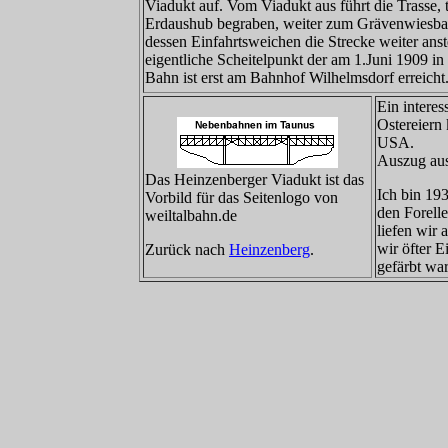
Viadukt auf. Vom Viadukt aus führt die Trasse, t
Erdaushub begraben, weiter zum Grävenwiesba
dessen Einfahrtsweichen die Strecke weiter anst
eigentliche Scheitelpunkt der am 1.Juni 1909 
Bahn ist erst am Bahnhof Wilhelmsdorf erreicht
Ein interes
Ostereiern
USA.
Auszug au
Das Heinzenberger Viadukt ist das
Ich bin 19
Vorbild für das Seitenlogo von
den Forell
weiltalbahn.de
liefen wir
wir öfter 
Zurück nach
Heinzenberg
.
gefärbt wa