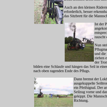
Auch an den kleinen Rädern 
erforderlich, besser erkenn
das Sitzbrett für die Manns
Ist der 
angekom
entspre
rauscht 
Nun stei
Pflugma
und die
ziehen 
der Tro
bilden eine Schlaufe und hängen das Seil in ei
nach oben ragenden Ende des Pflugs.
Dann bremst der Lokf
ausgekuppelte Seiltr
ein Pfeifsignal. Der 
Seilzug vorne und das
gekippt. Die Mannschaf
Richtung.