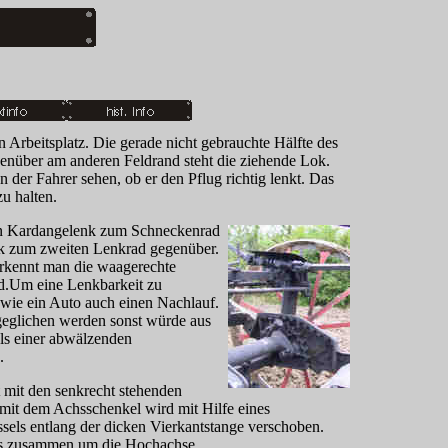
en Arbeitsplatz. Die gerade nicht gebrauchte Hälfte des
egenüber am anderen Feldrand steht die ziehende Lok.
 der Fahrer sehen, ob er den Pflug richtig lenkt. Das
zu halten.
in Kardangelenk zum Schneckenrad
nk zum zweiten Lenkrad gegenüber.
erkennt man die waagerechte
d.Um eine Lenkbarkeit zu
g wie ein Auto auch einen Nachlauf.
geglichen werden sonst würde aus
els einer abwälzenden
.
t mit den senkrecht stehenden
mit dem Achsschenkel wird mit Hilfe eines
ssels entlang der dicken Vierkantstange verschoben.
es zusammen um die Hochachse.