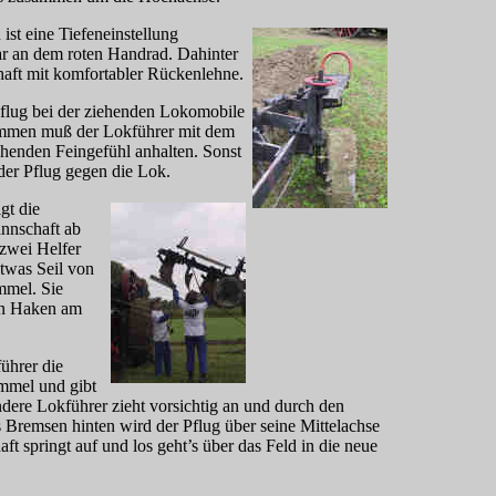
ist eine Tiefeneinstellung
bar an dem roten Handrad. Dahinter
chaft mit komfortabler Rückenlehne.
Pflug bei der ziehenden Lokomobile
men muß der Lokführer mit dem
chenden Feingefühl anhalten. Sonst
der Pflug gegen die Lok.
gt die
nnschaft ab
 zwei Helfer
etwas Seil von
mmel. Sie
nen Haken am
ührer die
ommel und gibt
andere Lokführer zieht vorsichtig an und durch den
 Bremsen hinten wird der Pflug über seine Mittelachse
t springt auf und los geht’s über das Feld in die neue