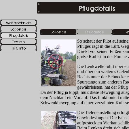
So schaut der Pilot auf sein
Pfluges ragt in die Luft. G
Direkt vor seinen Füßen kann
große Rad ist in der Furche 
Die Lenkwelle führt über e
und über ein weiteres Gele
Rechts unter der Schnecke 
Spurstange zum anderen Ra
gewährleisten, hat der Pflu
Da der Pflug ja kippt, muß diese Bewegung aus
dem Nachlauf ein Vorlauf. Das funktioniert mitt
Schwenkbewegung auf einer verzahnten Kulisse
Die Tiefeneinstellung erfolg
Gewindestangen. Die Faust 
aufgesteckten Vierkantschlü
Beim Lenken dreht sich all